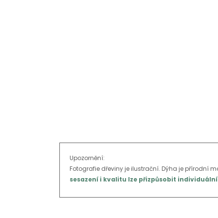
Upozornění:
Fotografie dřeviny je ilustrační. Dýha je přírodní m
sesazení i kvalitu lze přizpůsobit individu