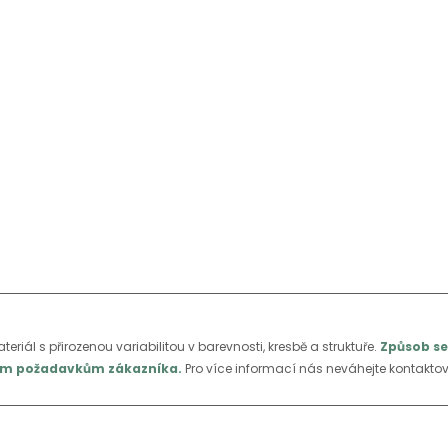
ateriál s přirozenou variabilitou v barevnosti, kresbě a struktuře.
Způsob se
álním požadavkům zákazníka.
Pro více informací nás neváhejte kontaktov