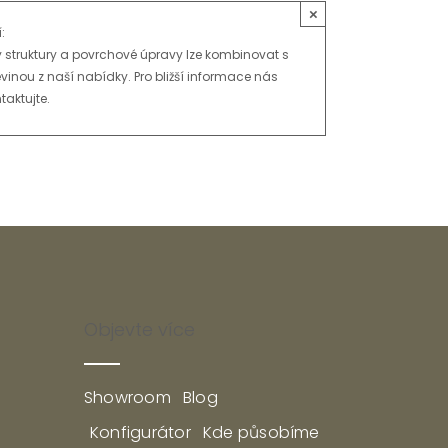
×
:
 struktury a povrchové úpravy lze kombinovat s
vinou z naší nabídky. Pro bližší informace nás
taktujte.
Zpět na galerii dřevin
Objevte více
Showroom
Blog
Konfigurátor
Kde působíme