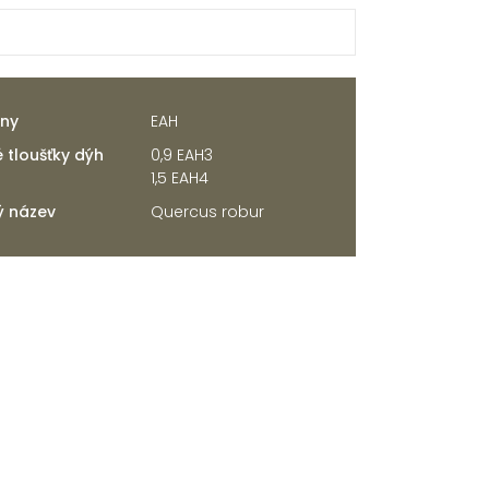
iny
EAH
 tloušťky dýh
0,9 EAH3
1,5 EAH4
ý název
Quercus robur
8 způsobů |
zobrazit
7 možností |
zobrazit
14 typů |
zobrazit
8 úprav |
zobrazit