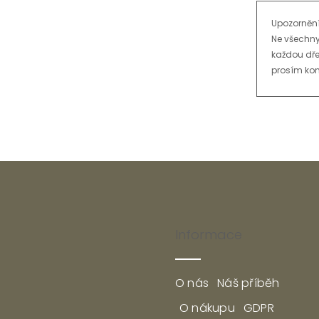
Upozornění
Ne všechny
každou dře
prosím kon
Informace
O nás
Náš příběh
O nákupu
GDPR