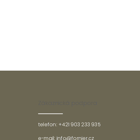
Zákaznická podpora
telefon: +421 903 233 935
e-mail: info@fornier.cz