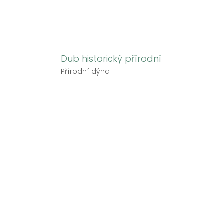
Přeskočit
na
obsah
Dub historický přírodní
Přírodní dýha