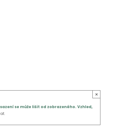
×
sazení se může lišit od zobrazeného. Vzhled,
at.