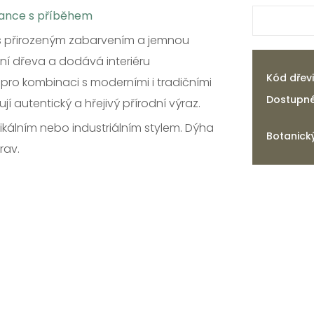
gance s příběhem
s přirozeným zabarvením a jemnou
ání dřeva a dodává interiéru
Kód dřev
pro kombinaci s moderními i tradičními
Dostupné
ují autentický a hřejivý přírodní výraz.
stikálním nebo industriálním stylem. Dýha
Botanick
rav.
Sesazení
Kvality
Struktury
Povrchy