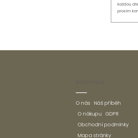
každou dře
prosím kon
Informace
O nás
Náš příběh
O nákupu
GDPR
Obchodní podmínky
Mapa stránky