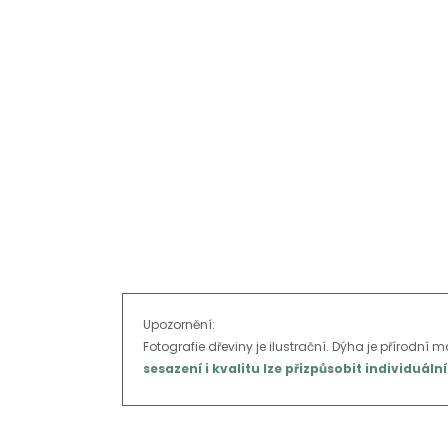
Upozornění:
Fotografie dřeviny je ilustrační. Dýha je přírodní m
sesazení i kvalitu lze přizpůsobit individu