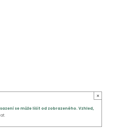
×
sazení se může lišit od zobrazeného. Vzhled,
at.