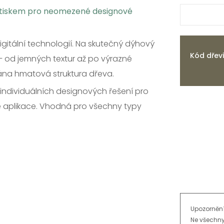
otiskem pro neomezené designové
igitální technologií. Na skutečný dýhový
Kód dřev
k – od jemných textur až po výrazné
ána hmatová struktura dřeva.
individuálních designových řešení pro
cké aplikace. Vhodná pro všechny typy
Sesazení
Kvality
Struktury
Povrchy
Upozornění
Ne všechny