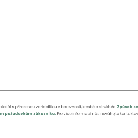
ateriál s přirozenou variabilitou v barevnosti, kresbě a struktuře.
Způsob se
álním požadavkům zákazníka.
Pro více informací nás neváhejte kontaktov