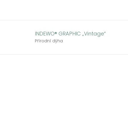
Přeskočit
na
obsah
INDEWO® GRAPHIC „Vintage“
Přírodní dýha