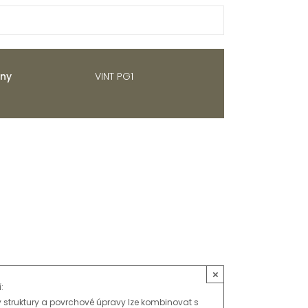
iny
VINT PG1
8 způsobů |
zobrazit
7 možností |
zobrazit
14 typů |
zobrazit
8 úprav |
zobrazit
×
:
 struktury a povrchové úpravy lze kombinovat s